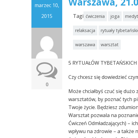
Warszawa, 21.0
marzec 10,
2015
Tagi
ćwiczenia
joga
medyt
relaksacja
rytuały tybetański
warszawa
warsztat
5 RYTUAŁÓW TYBETAŃSKICH
Czy chcesz się dowiedzieć czy
0
Może chciałbyś czuć się dużo z
warsztatów, by poznać tych pi
Twoje życie. Będziesz zdumion
Warsztat pozwala na poznanie
Ćwiczeń Odmładzających) – ich 
wpływu na zdrowie – a także 