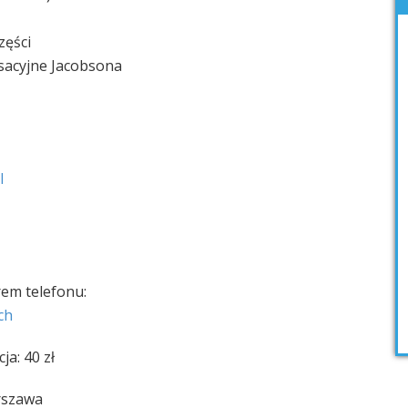
zęści
ksacyjne Jacobsona
l
rem telefonu:
ch
ja: 40 zł
arszawa