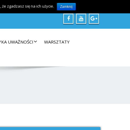
@arkadiuszkosciuch.pl
796 23 03 66
że zgadzasz się na ich użycie.
Zamknij
YKA UWAŻNOŚCI
WARSZTATY