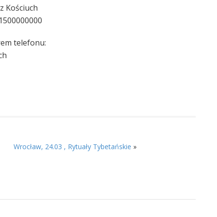
z Kościuch
61500000000
rem telefonu:
ch
Wrocław, 24.03 , Rytuały Tybetańskie
»