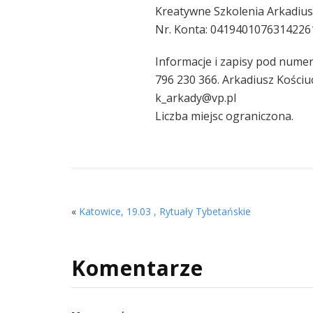
Kreatywne Szkolenia Arkadius
Nr. Konta: 041940107631422
Informacje i zapisy pod nume
796 230 366. Arkadiusz Kościu
k_arkady@vp.pl
Liczba miejsc ograniczona.
«
Katowice, 19.03 , Rytuały Tybetańskie
Komentarze