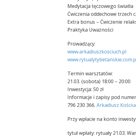
Medytacja tęczowego światła
Ćwiczenia oddechowe trzech c
Extra bonus – Ćwiczenie rela
Praktyka Uważności
Prowadzący:
www.arkadiuszkosciuch.pl
www.rytualytybetanskie.com
.p
Termin warsztatów:
21.03. (sobota) 18:00 – 20:00
Inwestycja: 50 zł
Informacje i zapisy pod nume
796 230 366.
Arkadiusz Kościu
Przy wpłacie na konto inwestyc
tytuł wpłaty: rytuały 21.03. W