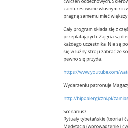
ćwiczeń oddechowych. Skierow
zainteresowane własnym rozwoj
pragną samemu mieć większy 
Cały program składa się z c
zęś
przeplatających. Zajęcia są d
każdego uczestnika. Nie są po
się w luźny strój i zabrać ze 
pewno się przyda.
https://www.youtube.com/
wat
Wydarzeniu patronuje Magazy
http://hipoalergiczni.pl/
zamias
Scenariusz:
Rytuały tybetańskie (teoria i ć
Medytacja (wprowadzenie i ćw