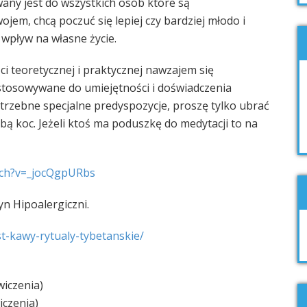
any jest do wszystkich osób które są
em, chcą poczuć się lepiej czy bardziej młodo i
wpływ na własne życie.
ci teoretycznej i praktycznej nawzajem się
ostosowywane do umiejętności i doświadczenia
trzebne specjalne predyspozycje, proszę tylko ubrać
sobą koc. Jeżeli ktoś ma poduszkę do medytacji to na
ch?v=_jocQgpURbs
n Hipoalergiczni.
t-kawy-rytualy-tybeta
nskie/
wiczenia)
iczenia)