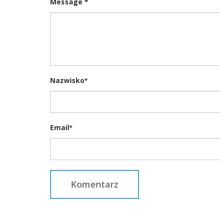
Message *
Nazwisko
*
Email
*