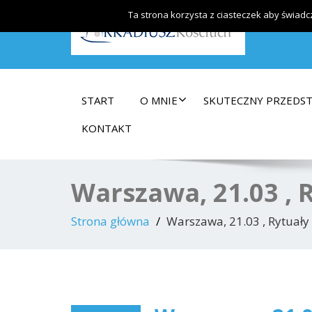
Ta strona korzysta z ciasteczek aby świadc
Arkadiusz Kościuch – Kreatywne Szkolenia
START
O MNIE
SKUTECZNY PRZEDS
KONTAKT
Warszawa, 21.03 , 
Strona główna
Warszawa, 21.03 , Rytuały