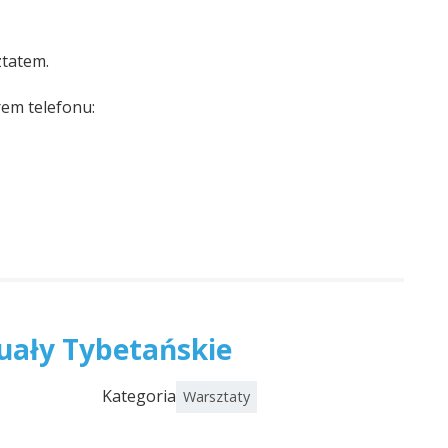
ztatem.
rem telefonu:
tuały Tybetańskie
Kategoria
Warsztaty