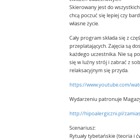
Skierowany jest do wszystkic
chcą poczuć się lepiej czy ba
własne życie.
Cały program składa się z częś
przeplatających. Zajęcia są d
każdego uczestnika. Nie s
ą po
się w luźny strój i zabrać z s
relaksacyjnym się przyda.
https://www.youtube.com/
wat
Wydarzeniu patronuje Magazy
http://hipoalergiczni.pl/
zamias
Scenariusz:
Rytuały tybetańskie (teoria i ć