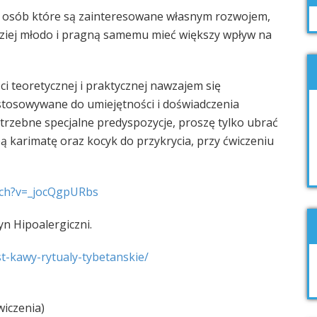
h osób które są zainteresowane własnym rozwojem,
rdziej młodo i pragną samemu mieć większy wpływ na
ci teoretycznej i praktycznej nawzajem się
ostosowywane do umiejętności i doświadczenia
trzebne specjalne predyspozycje, proszę tylko ubrać
obą karimatę oraz kocyk do przykrycia, przy ćwiczeniu
ch?v=_jocQgpURbs
n Hipoalergiczni.
t-kawy-rytualy-tybeta
nskie/
wiczenia)