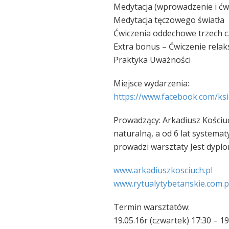
Medytacja (wprowadzenie i ćw
Medytacja tęczowego światła
Ćwiczenia oddechowe trzech c
Extra bonus – Ćwiczenie rela
Praktyka Uważności
Miejsce wydarzenia:
https://www.facebook.com/
ks
Prowadzący: Arkadiusz Kościuc
naturalną, a od 6 lat systema
prowadzi warsztaty Jest dyp
www.arkadiuszkosciuch.pl
www.rytualytybetanskie.com
.p
Termin warsztatów:
19.05.16r (czwartek) 17:30 – 19