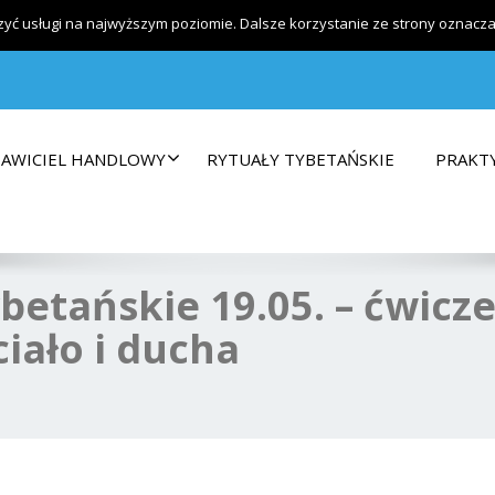
warsztaty
zyć usługi na najwyższym poziomie. Dalsze korzystanie ze strony oznacza, 
TAWICIEL HANDLOWY
RYTUAŁY TYBETAŃSKIE
PRAKT
betańskie 19.05. – ćwicz
iało i ducha