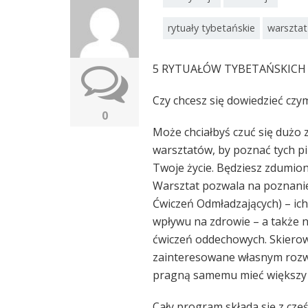
rytuały tybetańskie
warsztat
5 RYTUAŁÓW TYBETAŃSKICH
Czy chcesz się dowiedzieć czy
0
Może chciałbyś czuć się dużo z
warsztatów, by poznać tych pi
Twoje życie. Będziesz zdumion
Warsztat pozwala na poznanie
Ćwiczeń Odmładzających) – ich 
wpływu na zdrowie – a także 
ćwiczeń oddechowych. Skierow
zainteresowane własnym rozwoj
pragną samemu mieć większy 
Cały program składa się z c
zęś