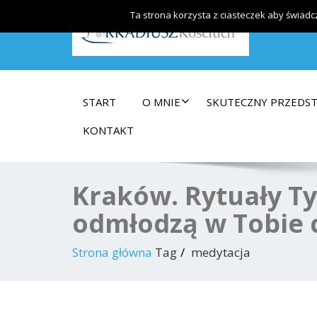
Ta strona korzysta z ciasteczek aby świadc
Arkadiusz Kościuch – Kreatywne Szkolenia
START
O MNIE
SKUTECZNY PRZEDS
KONTAKT
Kraków. Rytuały Ty
odmłodzą w Tobie c
Strona główna
Tag
medytacja