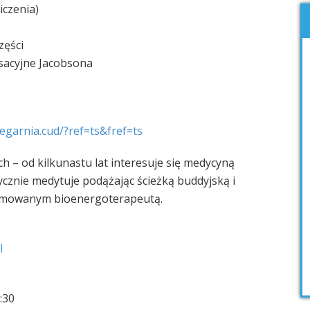
iczenia)
zęści
ksacyjne Jacobsona
iegarnia.cud/
?ref=ts&fref=ts
h – od kilkunastu lat interesuje się medycyną
tycznie medytuje podążając ścieżką buddyjską i
lomowanym bioenergoterapeutą.
l
:30