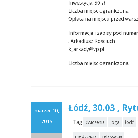
Inwestycja: 50 zł
Liczba miejsc ograniczona.
Opłata na miejscu przed wars
Informacje i zapisy pod nume
. Arkadiusz Kościuch
k_arkady@vp.pl
Liczba miejsc ograniczona.
Łódź, 30.03 , Ry
marzec 10,
2015
Tagi
ćwiczenia
joga
łódź
medytacja
relaksacja