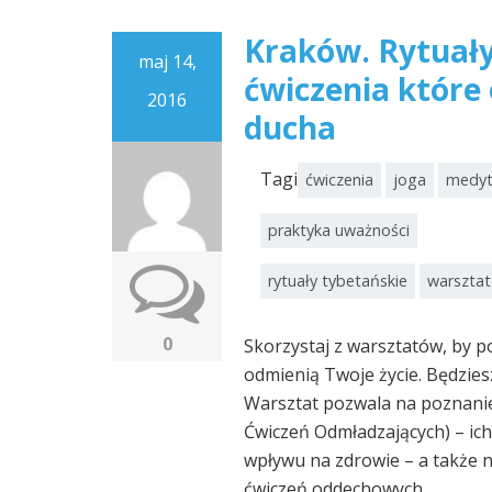
Kraków. Rytuały
maj 14,
ćwiczenia które 
2016
ducha
Tagi
ćwiczenia
joga
medyt
praktyka uważności
rytuały tybetańskie
warsztat
0
Skorzystaj z warsztatów, by p
odmienią Twoje życie. Będzies
Warsztat pozwala na poznanie
Ćwiczeń Odmładzających) – ich 
wpływu na zdrowie – a także 
ćwiczeń oddechowych.