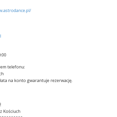
w.astrodance.pl/
l
0:00
rem telefonu:
ch
łata na konto gwarantuje rezerwację.
ź
z Kościuch