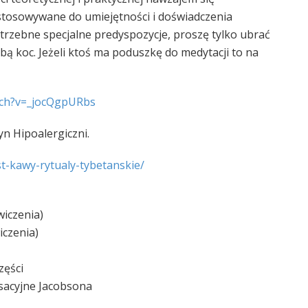
ostosowywane do umiejętności i doświadczenia
trzebne specjalne predyspozycje, proszę tylko ubrać
sobą koc. Jeżeli ktoś ma poduszkę do medytacji to na
ch?v=_jocQgpURbs
n Hipoalergiczni.
t-kawy-rytualy-tybeta
nskie/
wiczenia)
iczenia)
zęści
ksacyjne Jacobsona