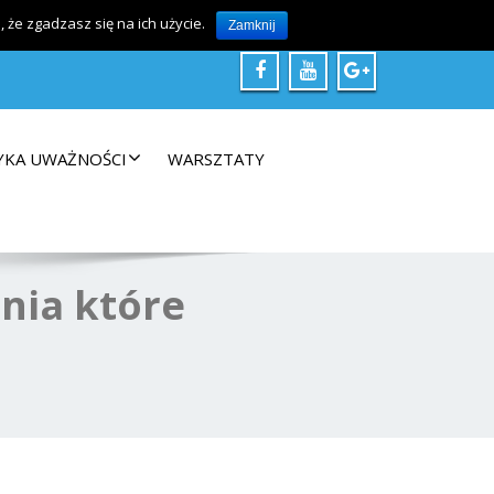
@arkadiuszkosciuch.pl
796 23 03 66
że zgadzasz się na ich użycie.
Zamknij
YKA UWAŻNOŚCI
WARSZTATY
enia które