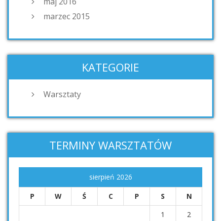
maj 2016
marzec 2015
KATEGORIE
Warsztaty
TERMINY WARSZTATÓW
sierpień 2026
P
W
Ś
C
P
S
N
1
2