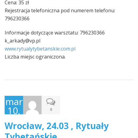
Cena: 35 zł
Rejestracja telefoniczna pod numerem telefonu:
796230366
Informacje dotyczące warsztatu: 796230366
k_arkady@vp.pl
www.rytualytybetanskie.com
.pl
Liczba miejsc ograniczona.
marzec
10,
0
2015
Wrocław, 24.03 , Rytuały
Tybetańskie