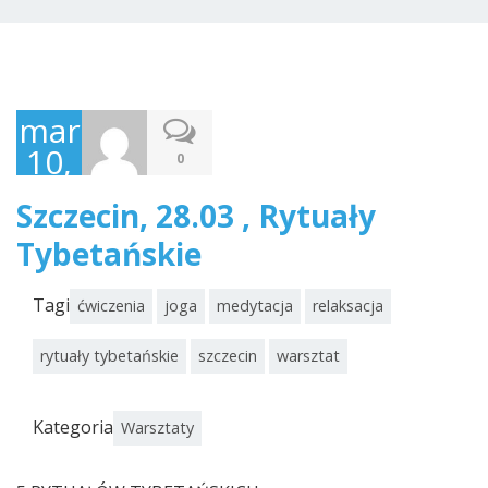
marzec
10,
0
2015
Szczecin, 28.03 , Rytuały
Tybetańskie
Tagi
ćwiczenia
joga
medytacja
relaksacja
rytuały tybetańskie
szczecin
warsztat
Kategoria
Warsztaty