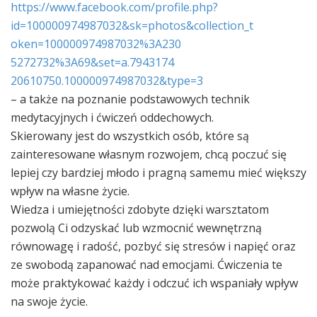
https://www.facebook.com/
profile.php?
id=100000974987
032&sk=photos&collection_t
oken=100000974987032%3A230
5272732%3A69&set=a.7943174
20610750.100000974987032&t
ype=3
– a także na poznanie podstawowych technik
medytacyjnych i ćwiczeń oddechowych.
Skierowany jest do wszystkich osób, które są
zainteresowane własnym ro
zwojem, chcą poczuć się
lepiej czy bardziej młodo i pragną samemu mieć większy
wpływ na własne życie.
Wiedza i umiejętności zdobyte dzięki warsztatom
pozwolą Ci odzyskać lub wzmocnić wewnętrzną
równowagę i radość, pozbyć się stresów i napięć oraz
ze swobodą zapanować nad emocjami. Ćwiczenia te
może praktykować każdy i odczuć ich wspaniały wpływ
na swoje życie.