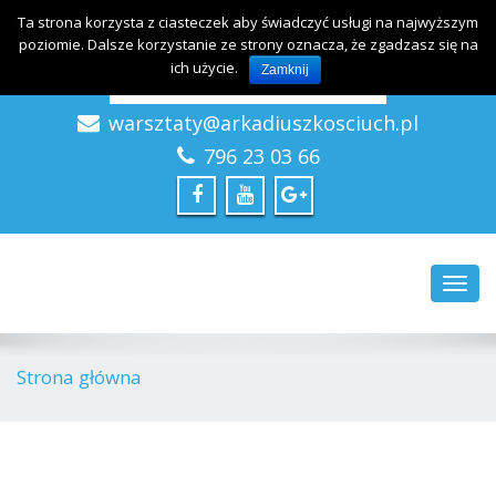
Ta strona korzysta z ciasteczek aby świadczyć usługi na najwyższym
poziomie. Dalsze korzystanie ze strony oznacza, że zgadzasz się na
ich użycie.
Zamknij
warsztaty@arkadiuszkosciuch.pl
Arkadiusz Kościuch – Kreatywne Szkolenia
796 23 03 66
Toggl
navig
Strona główna