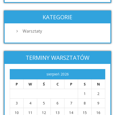
KATEGORIE
Warsztaty
TERMINY WARSZTATÓW
sierpień 2026
P
W
Ś
C
P
S
N
1
2
3
4
5
6
7
8
9
10
11
12
13
14
15
16